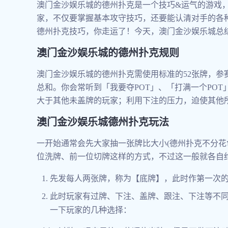
澳门金沙娱乐城的德州扑克是一个技巧&运气的游戏
家，不仅要掌握基本攻守技巧，还要能认清对手的各
德州扑克技巧，你走运了！今天，澳门金沙娱乐城总
澳门金沙娱乐城的德州扑克规则
澳门金沙娱乐城的德州扑克需使用标准的52张牌，参赛
总和。你会常听到「我要夺POT」、「打满一个PO
大于其他未盖牌的玩家；利用下注的压力，迫使其他
澳门金沙娱乐城德州扑克玩法
一开始通常会先大家抽一张牌比大小(德州扑克不分花
位洗牌、前一位切牌这样的方式，不过这一般就各自
先发每人两张牌，称为【底牌】，此时作第一次
此时玩家有过牌、下注、盖牌、跟注、下注等不
一下玩家的几种选择：