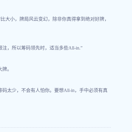
是摊牌比大小，牌局风云变幻，除非你真得拿到绝对好牌，
以筹码领先时，适当多些All-in.”
大牌。
少，不会有人怕你。要想All-in，手中必须有真