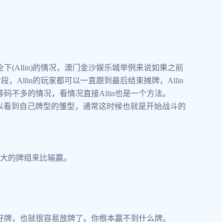
Allin)的情况，澳门金沙娱乐城举例来说如果之前
，Allin的玩家都可以一直跟到最后结束摊牌，Allin
码不多的情况，看情况直接Allin也是一个方法。
经可以看到自己牌型的雏型，通常这时候也就是开始战斗的
最大的牌组来比输赢。
好牌，也就很容易放牌了。你根本赢不到什么牌。