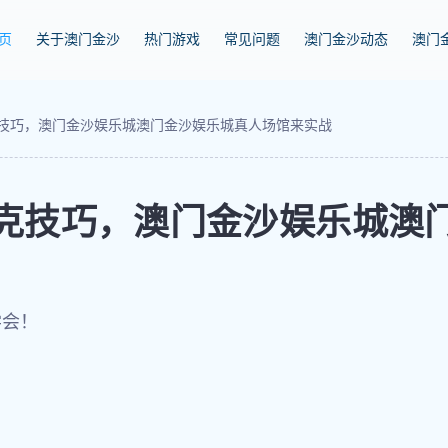
页
关于澳门金沙
热门游戏
常见问题
澳门金沙动态
澳门
技巧，澳门金沙娱乐城澳门金沙娱乐城真人场馆来实战
克技巧，澳门金沙娱乐城澳
学会！