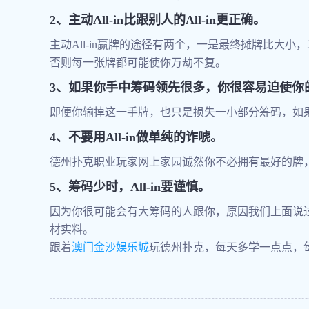
2、主动All-in比跟别人的All-in更正确。
主动All-in赢牌的途径有两个，一是最终摊牌比大
否则每一张牌都可能使你万劫不复。
3、如果你手中筹码领先很多，你很容易迫使你
即便你输掉这一手牌，也只是损失一小部分筹码，如果他
4、不要用All-in做单纯的诈唬。
德州扑克职业玩家网上家园诚然你不必拥有最好的牌
5、筹码少时，All-in要谨慎。
因为你很可能会有大筹码的人跟你，原因我们上面说过
材实料。
跟着
澳门金沙娱乐城
玩德州扑克，每天多学一点点，