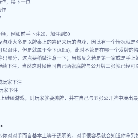
动作，换下一位
动作
啦
额，例如前手下注20，加注到50
游戏大多是以牌桌上的筹码来玩的游戏，因此有一个情况就是全下(
以跟注，但是就属于全下(Allin)，此时不管是在哪一个发牌的阶段
的筹码部分，这点要稍微注意一下；当然反之若是第一家或是手上筹
桌面上继续下注，当然这时候连同自己两张底牌与公开牌三张就已
乐城玩家下注
城玩家下注
以上继续游戏，则玩家就要摊牌，并在自己与五张公开牌中凑出
n。
么你对对手而言基本上等于透明的。对手很容易就会知道你拿到