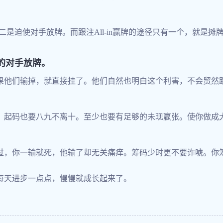
小，二是迫使对手放牌。而跟注All-in赢牌的途径只有一个，就
的对手放牌。
们输掉，就直接挂了。他们自然也明白这个利害，不会贸然跟注，所
，起码也要八九不离十。至少也要有足够的未现赢张。使你做成
，你一输就死，他输了却无关痛痒。筹码少时更不要诈唬。你筹码太
每天进步一点点，慢慢就成长起来了。