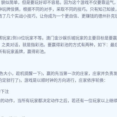
，貌似简单，但是要玩好却不容易。因为这个游戏不仅要靠运气
种玩牌伎俩，根据不同的对手，采取不同的技巧。只有知己知彼
结了几个实战小技巧，让你成为一个更自信、更赚钱的德州扑克
玩家2到10位玩家不等。澳门金沙娱乐城玩家的主要目标是要赢
T」之类对话，就是指彩池。要赢得彩池的方式有两种，如下：
所有玩家盖牌，赢得彩池。
色大小，趁机提醒一下)，赢的先当第一次的庄家，庄家并负责
约定就行了)，游戏是以顺时钟的方向进行，庄家依序轮换：
的下注
同的动作，当所有玩家都决定动作之后，若还有一位玩家以上继