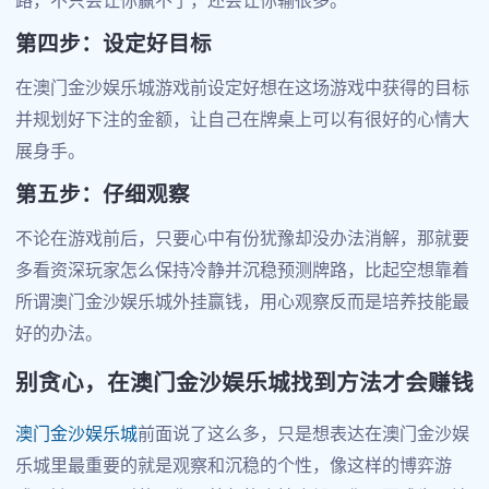
路，不只会让你赢不了，还会让你输很多。
第四步：设定好目标
在澳门金沙娱乐城游戏前设定好想在这场游戏中获得的目标
并规划好下注的金额，让自己在牌桌上可以有很好的心情大
展身手。
第五步：仔细观察
不论在游戏前后，只要心中有份犹豫却没办法消解，那就要
多看资深玩家怎么保持冷静并沉稳预测牌路，比起空想靠着
所谓澳门金沙娱乐城外挂赢钱，用心观察反而是培养技能最
好的办法。
别贪心，在澳门金沙娱乐城找到方法才会赚钱
澳门金沙娱乐城
前面说了这么多，只是想表达在澳门金沙娱
乐城里最重要的就是观察和沉稳的个性，像这样的博弈游