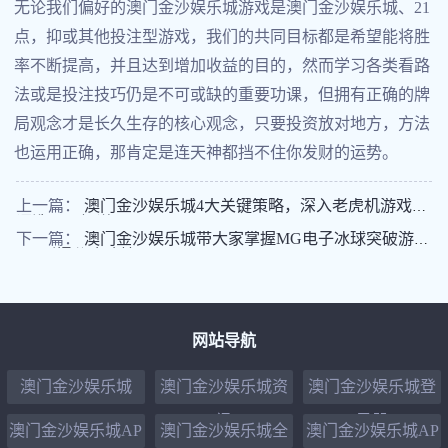
无论我们偏好的澳门金沙娱乐城游戏是澳门金沙娱乐城、21
点，抑或其他投注型游戏，我们的共同目标都是希望能将胜
率不断提高，并且达到增加收益的目的，然而学习各类看路
法或是投注技巧仍是不可或缺的重要功课，但拥有正确的牌
局观念才是长久生存的核心观念，只要投资放对地方，方法
也运用正确，那肯定是连天神都挡不住你发财的运势。
上一篇：
澳门金沙娱乐城4大关键策略，深入老虎机游戏术
语洗码量解说
下一篇：
澳门金沙娱乐城带大家掌握MG电子冰球突破游戏
3项刷爆分攻略技巧
网站导航
澳门金沙娱乐城
澳门金沙娱乐城资
澳门金沙娱乐城登
讯
录器
澳门金沙娱乐城AP
澳门金沙娱乐城全
澳门金沙娱乐城AP