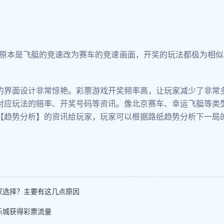
是原本是飞艇的竞速改为赛车的竞速画面，开奖的玩法都极为相
。
的界面设计非常惊艳。彩票游戏开奖频率高，让玩家减少了非常
对应玩法的赔率、开奖号码等资讯。像北京赛车、幸运飞艇等类
【趋势分析】的资讯给玩家，玩家可以根据路纸趋势分析下一局
家选择？主要有这几点原因
乐城获得彩票流量